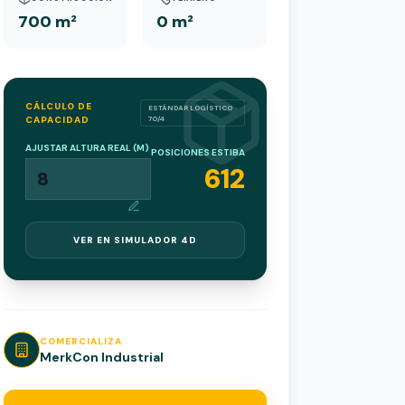
700 m²
0 m²
CÁLCULO DE
ESTÁNDAR LOGÍSTICO
CAPACIDAD
70/4
AJUSTAR ALTURA REAL (M)
POSICIONES ESTIBA
612
VER EN SIMULADOR 4D
COMERCIALIZA
MerkCon Industrial