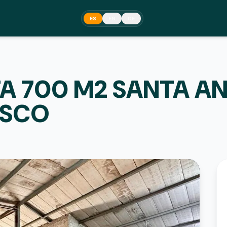
ES
EN
DE
A 700 M2 SANTA AN
ISCO