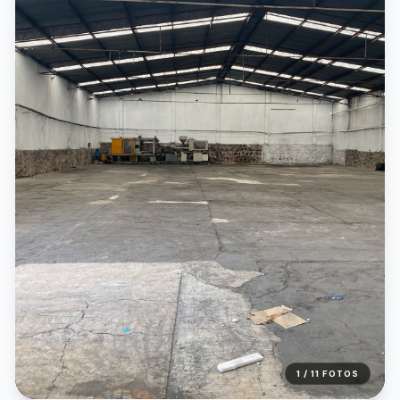
1 /
11
FOTOS